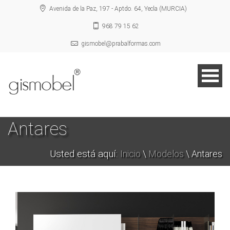
Avenida de la Paz, 197 - Aptdo. 64, Yecla (MURCIA)
968 79 15 62
gismobel@prabalformas.com
Antares
Usted está aquí:
Inicio
\
Modelos
\ Antares